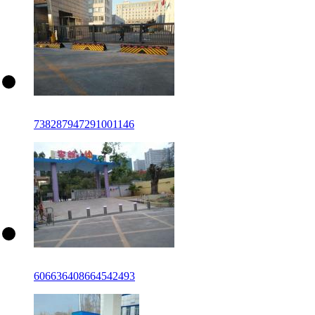
738287947291001146
606636408664542493